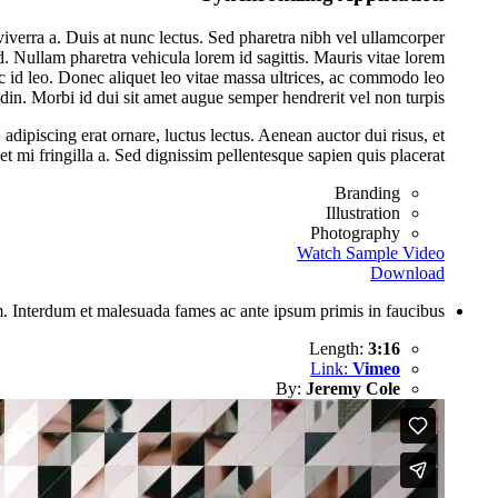
viverra a. Duis at nunc lectus. Sed pharetra nibh vel ullamcorper
 Nullam pharetra vehicula lorem id sagittis. Mauris vitae lorem
nec id leo. Donec aliquet leo vitae massa ultrices, ac commodo leo
udin. Morbi id dui sit amet augue semper hendrerit vel non turpis.
dipiscing erat ornare, luctus lectus. Aenean auctor dui risus, et
et mi fringilla a. Sed dignissim pellentesque sapien quis placerat.
Branding
Illustration
Photography
Watch Sample Video
Download
m. Interdum et malesuada fames ac ante ipsum primis in faucibus.
Length:
3:16
Link:
Vimeo
By:
Jeremy Cole