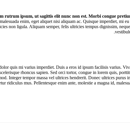
 rutrum ipsum, ut sagittis elit nunc non est. Morbi congue pretiu
malesuada enim, eget aliquet nisi aliquam ac. Quisque imperdiet, mi eu 
cies non ligula. Aliquam semper, felis ultricies tempus dignissim, neque 
vestibul
olor quis mi varius imperdiet. Duis a eros id ipsum facilisis varius. V
scelerisque rhoncus sapien. Sed orci tortor, congue in lorem quis, portti
ismod. Integer tempor massa vel ultrices hendrerit. Donec ultrices purus i
etur ridiculus mus. Pellentesque enim ante, molestie a magna id, malesu