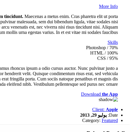
More Info
m tincidunt.
Maecenas a metus enim. Cras pharetra elit ut porta
pulvinar malesuada, sem dui bibendum ligula, vitae sodales nisi
arcu venenatis est, nec viverra nisi risus tincidunt nisi. Aliquam
um mollis urna egestas varius. In et est vitae mi sodales faucibus.
Skills
Photoshop / 70%
HTML / 100%
CSS / 95%
ivamus rhoncus ipsum a odio cursus auctor. Nunc pulvinar justo a
tor hendrerit velit. Quisque condimentum risus erat, sed vehicula
n erat fringilla porta. Cum sociis natoque penatibus et magnis dis
ada eleifend nibh. Vestibulum pellentesque sed purus nec ornare.
Download
the App
Client:
Apple
Date:
يوليو 29, 2013
Category:
Featured