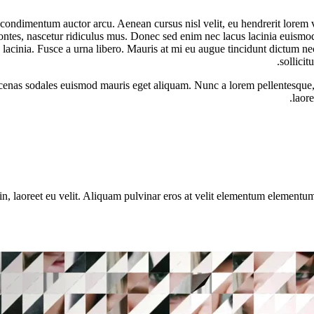
e, condimentum auctor arcu. Aenean cursus nisl velit, eu hendrerit lorem 
ntes, nascetur ridiculus mus. Donec sed enim nec lacus lacinia euismod.
lis lacinia. Fusce a urna libero. Mauris at mi eu augue tincidunt dictum 
sollicit
ecenas sodales euismod mauris eget aliquam. Nunc a lorem pellentesque, a
laore
 in, laoreet eu velit. Aliquam pulvinar eros at velit elementum elementu