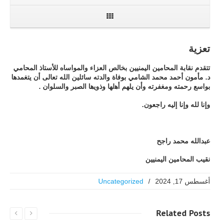
تعزية
تتقدم نقابة المحامين اليمنيين بخالص العزاء والمواساه للأستاذ المحامي
د. مأمون أحمد محمد الشامي بوفاة والدته سائلين الله تعالى أن يتغمدها
بواسع رحمته ومغفرته وأن يلهم ﺃﻫلها ﻭﺫﻭﻳها ﺍﻟﺼﺒﺮ ﻭﺍﻟﺴﻠﻮﺍﻥ .
وﺇنا ﻟﻠﻪ ﻭﺇﻧﺎ ﺇﻟﻴﻪ ﺭﺍﺟﻌﻮﻥ.
عبدالله محمد راجح
نقيب المحامين اليمنيين
أغسطس 17, 2024
/
Uncategorized
Related
Posts
اقرا اكثر