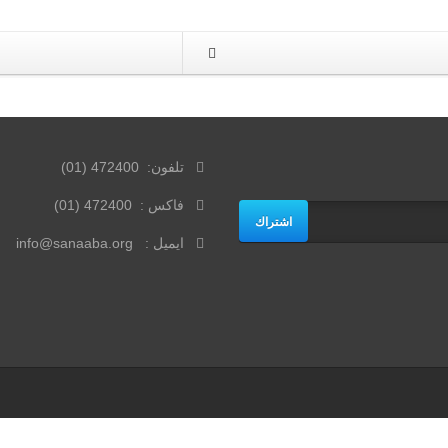
تلفون: 472400 (01)
فاكس : 472400 (01)
اشتراك
ايميل : info@sanaaba.org