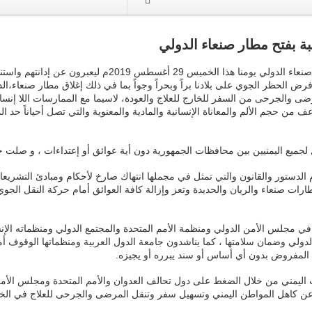
بة بفتح مطار صنعاء الدولي
إن المحامين اليمنيين وهم ينفذون وقفتهم الإحتجاجية أمام مطار
 الحظر الجوي على بلادنا براً وبحراً وجواً بما في ذلك إغلاق مطار صنعاء،ا
 والجرحى من السفر للخارج للعلاج والعودة، لاسيما مع الممارسات اللا إنساني
ن حجم الألم والمعاناة الإنسانية والمادية والمعنوية والتي تصل أحياناً حد ال
ميع اليمنيين بين محافظات الجمهورية دون أية عوائق أو إعتداءات ، و صلت حد 
لدستور والقانون والتي تمثل في مجملها انتهاك صارخ لأحكام ومبادئ التشريعات 
رات صنعاء والريان والحديدة وتعز وإزالة كافة العوائق أمام حركة النقل الجوي
ة في مجلس الأمن الدولي ومنظمة الأمم المتحدة والمجتمع الدولي ومنظماته الإن
 الدولي وضمان سلامتها ، كما يناشدون جامعة الدول العربية ومنظماتها الوقوف 
 المفروض بدون أي أساس أو سند يبرره أو يجيزه.
ب اليمني من خلال الضغط على دول تحالف العدوان والأمم المتحدة ومجلس الأمن
ة عن كاهل المواطن اليمني وتسهيل سفر وتنقل المرضى والجرحى للعلاج في الخار