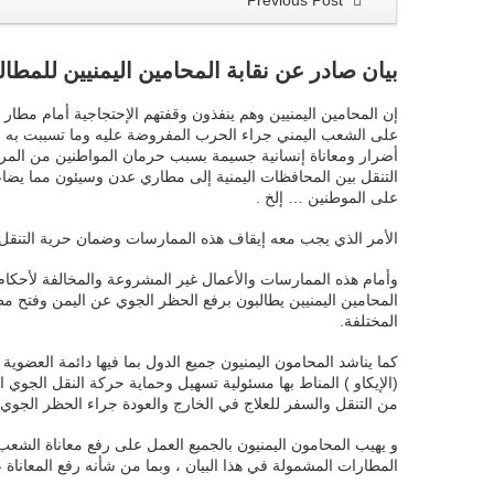
Previous Post
بيان صادر عن نقابة المحامين اليمنيين للمطال
على الشعب اليمني جراء الحرب المفروضة عليه وما تسببت به فرض
أضرار ومعاناة إنسانية جسيمة بسبب حرمان المواطنين من المرضى
التنقل بين المحافظات اليمنية إلى مطاري عدن وسيئون مما يضاعف م
على الموطنين … إلخ .
الأمر الذي يجب معه إيقاف هذه الممارسات وضمان حرية التنقل لج
وأمام هذه الممارسات والأعمال غير المشروعة والمخالفة لأحكام ا
المحامين اليمنيين يطالبون برفع الحظر الجوي عن اليمن وفتح مطا
المختلفة.
كما يناشد المحامون اليمنيون جميع الدول بما فيها دائمة العضوي
(الإيكاو ) المناط بها مسئولية تسهيل وحماية حركة النقل الجوي
من التنقل والسفر للعلاج في الخارج والعودة جراء الحظر الجوي
و يهيب المحامون اليمنيون بالجميع العمل على رفع معاناة الشع
المطارات المشمولة في هذا البيان ، وبما من شأنه رفع المعانا