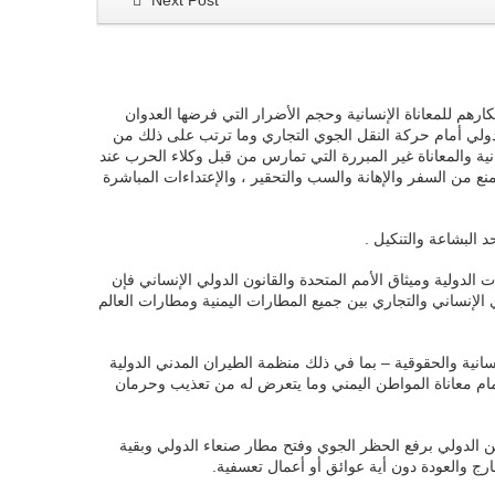
Next Post
 صنعاء الدولي يومنا هذا الخميس 29 أغسطس 2019م ليعبرون عن إدانتهم واستنكارهم للمعاناة الإنسانية وحجم الأضرار التي فرضها العدوان
لدولي أمام حركة النقل الجوي التجاري وما ترتب على ذلك من
ة والمعاناة غير المبررة التي تمارس من قبل وكلاء الحرب عند
منع من السفر والإهانة والسب والتحقير ، والإعتداءات المباشرة
البشاعة والتنكيل .
الدولية وميثاق الأمم المتحدة والقانون الدولي الإنساني فإن
 الإنساني والتجاري بين جميع المطارات اليمنية ومطارات العالم
سانية والحقوقية – بما في ذلك منظمة الطيران المدني الدولية
أمام معاناة المواطن اليمني وما يتعرض له من تعذيب وحرمان
 الدولي برفع الحظر الجوي وفتح مطار صنعاء الدولي وبقية
ج والعودة دون أية عوائق أو أعمال تعسفية.