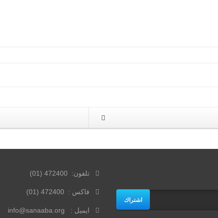
تلفون: 472400 (01)
فاكس : 472400 (01)
اشتراك
ايميل : info@sanaaba.org