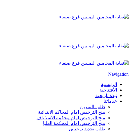
Navigation
الرئيسية
الأفتتاحية
نبذة تاريخية
خدماتنا
طلب التمرين
منح الترخيض امام المحاكم الابتدائية
منح الترخيض امام محكمة الاستئناف
منح الترخيض امام المحكمة العليا
طلب تجديد ترخيص