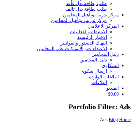
طلب بطاقة بدل فاقد
طلب بطاقة بدل تالف
مركز تدريب وتأهيل المحامين
مركز تدريب وتأهيل المحامين
المركز الاعلامي
الانشطة والفعاليات
الاخبار الرئيسية
انتهاك الدستور والقوانيين
الاعتداءات والانتهاكات على المحامين
دليل المحامين
دليل المحامين
الشكاوي
ارسال شكوى
البلاغات الواردة
البلاغات
الفيديو
$
0.00
Portfolio Filter:
Ads
Ads
Blog
Home