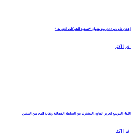
إعلان هام دورة تدريبية بعنوان “تصفية الشركات التجارية “
اقرا اكثر
اللقاء الموسع لتعزيز التعاون المشترك بين السلطة القضائية ونقابة المحامين اليمنيين
اقرا اكثر