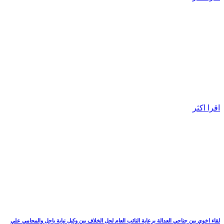
اقرا اكثر
لقاء اخوي بين جناحي العدالة برعاية النائب العام لحل الخلاف بين وكيل نيابة باجل والمحامي علي