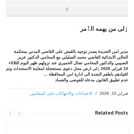
ٳلى من يهمه الٲمر
مدير امن الحديدة يصدر توجيه بالقبض على القاضي المدني بمحكمة
الحالي الابتدائية القاضي محمد الصليلي مع المحامي الدكتور عزيز
الضبيبي والدكتور المحامي نضال الحميري عند نزولهم ظهر اليوم الثلاثاء
10 فبراير 2026 ٳلى ارض محل دعوى مستعجلة لمعاينة الاستحداث وتم
اقتيادهم باطقم النجدة الى ادارة امن المحافظة …
عدم تطبيق القانون مدعاه للفوضى والفساد
فبراير 10, 2026
/
الاعتداءات والانتهاكات على المحامين
Related
Posts
اقرا اكثر