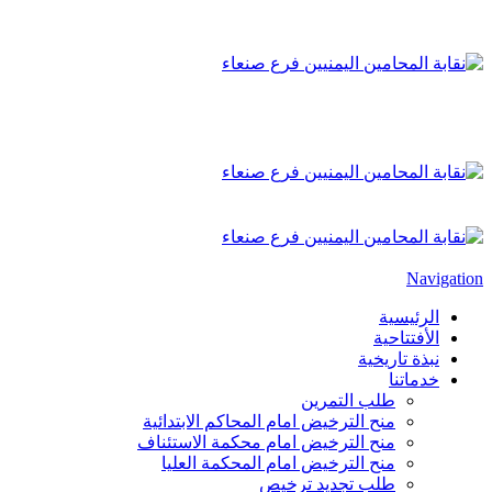
Navigation
الرئيسية
الأفتتاحية
نبذة تاريخية
خدماتنا
طلب التمرين
منح الترخيض امام المحاكم الابتدائية
منح الترخيض امام محكمة الاستئناف
منح الترخيض امام المحكمة العليا
طلب تجديد ترخيص