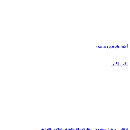
أعلان هام (دورة تدريبية)
اقرا اكثر
اختتام الدورة التدريبية حول المنازعات القضائية في العلامات التجارية