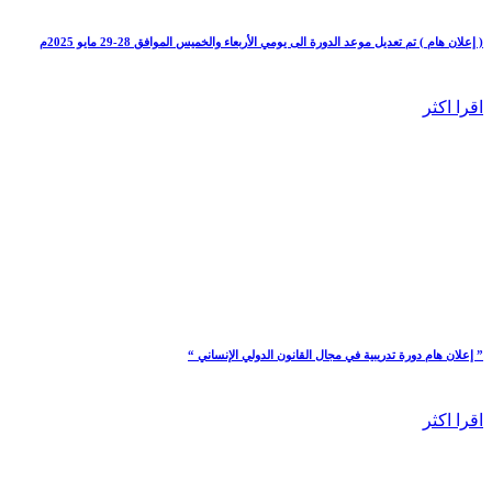
( إعلان هام ) تم تعديل موعد الدورة الى يومي الأربعاء والخميس الموافق 28-29 مايو 2025م
اقرا اكثر
” إعلان هام دورة تدريبية في مجال القانون الدولي الإنساني “
اقرا اكثر