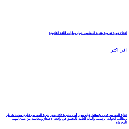
افتتاح دورة تدريبية بنقابة المحامين حول مهارات اللغة القانونية
اقرا اكثر
نقابة المحامين تدين وتستنكر قيام مدير أمن مديرية ثلاء بحجز حرية المحامي علوي محمد شاطر
وتطالب الجهات الرسمية والنيابة العامة بالتحقيق في واقعة الاحتجاز ومحاسبة من يسئ لمهنة
المحاماة