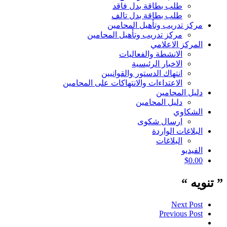
طلب بطاقة بدل فاقد
طلب بطاقة بدل تالف
مركز تدريب وتأهيل المحامين
مركز تدريب وتأهيل المحامين
المركز الاعلامي
الانشطة والفعاليات
الاخبار الرئيسية
انتهاك الدستور والقوانيين
الاعتداءات والانتهاكات على المحامين
دليل المحامين
دليل المحامين
الشكاوي
ارسال شكوى
البلاغات الواردة
البلاغات
الفيديو
$
0.00
” تنويه “
Next Post
Previous Post