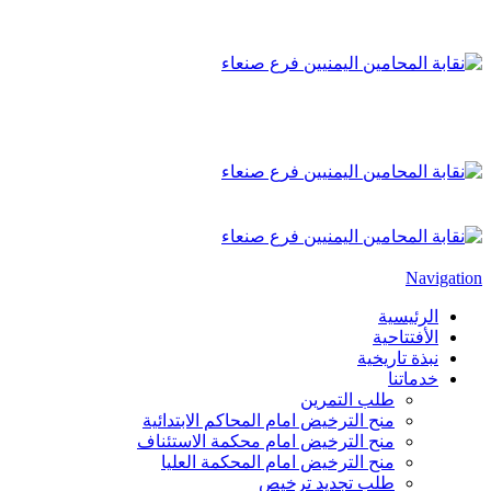
Navigation
الرئيسية
الأفتتاحية
نبذة تاريخية
خدماتنا
طلب التمرين
منح الترخيض امام المحاكم الابتدائية
منح الترخيض امام محكمة الاستئناف
منح الترخيض امام المحكمة العليا
طلب تجديد ترخيص