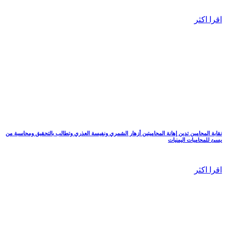
اقرا اكثر
نقابة المحامين تدين إهانة المحاميتين أزهار الشمري ونفيسة العذري وتطالب بالتحقيق ومحاسبة من
يسئ للمحاميات اليمنيات
اقرا اكثر