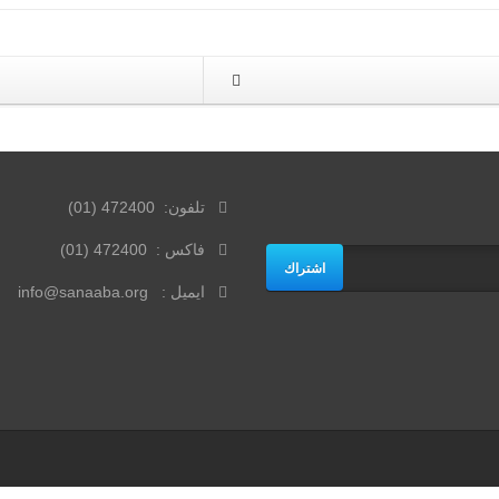
تلفون: 472400 (01)
فاكس : 472400 (01)
اشتراك
ايميل : info@sanaaba.org