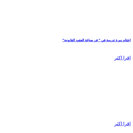
اختتام دورة تدريبية في ” فن صياغة العقود القانونية”
اقرا اكثر
اقرا اكثر