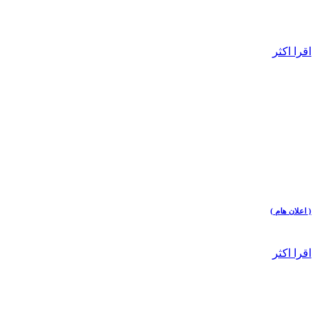
اقرا اكثر
( اعلان هام )
اقرا اكثر