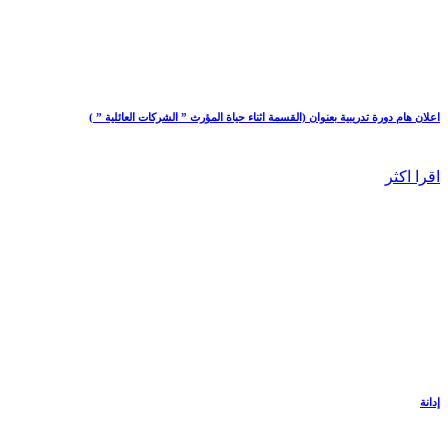
اعلان هام دورة تدريبية بعنوان (القسمة اثناء حياة المؤرث ” الشركات العائلية ” )
اقرا اكثر
إدانة