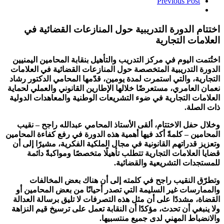
Previous Post
اختتام الدورة التدريبية حول المنازعات القضائية في
العلامات التجارية
اختُتمت اليوم في مركز التدريب والتأهيل بنقابة المحامين اليمنيين
الدورة التدريبية المتخصصة حول المنازعات القضائية في العلامات
التجارية، والتي استمرت لمدة يومين، قدّمها المحامي الدكتور رشاد
نعمان العامري، مستعرضًا خلالها الإطارين القانوني والعملي لحماية
العلامات التجارية في ضوء التشريعات الوطنية والمعاهدات الدولية
ذات الصلة.
وخلال حفل الاختتام، ألقى الأستاذ المحامي عبدالله راجح – نقيب
المحامين – كلمةً أكد فيها أهمية هذه الدورة في رفع كفاءة المحامين
وتعزيز قدراتهم القانونية في مجال الملكية الفكرية، مشيرًا إلى أن
قضايا العلامات التجارية تتطلب تأهيلًا متخصصًا ومواكبةً دائمة
للمستجدات التشريعية والقضائية.
وتطرّق النقيب راجح في كلمته إلى أن هناك بعض المخالفات
والممارسات غير السليمة التي تصدر أحيانًا من بعض المحامين أو
القضاة، مشددًا على أن مثل هذه التصرفات لا تليق برسالة العدالة
ولا ينبغي أن تحدث، مؤكدًا أن النقابة تعمل على ترسيخ قيم النزاهة
والانضباط المهني لدى جميع منتسبيها.