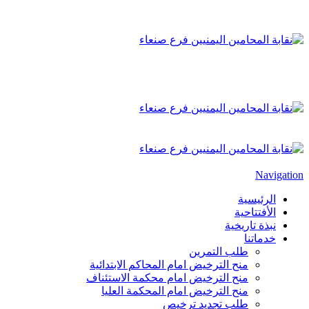
Navigation
الرئيسية
الأفتتاحية
نبذة تاريخية
خدماتنا
طلب التمرين
منح الترخيض امام المحاكم الابتدائية
منح الترخيض امام محكمة الاستئناف
منح الترخيض امام المحكمة العليا
طلب تجديد ترخيص