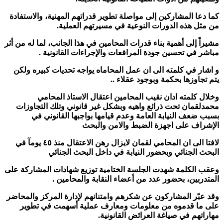
كما دعا المشاركين إلى مواصلة تطوير قدراتهم المهنية، والاستفادة
من مثل هذه الدورات النوعية في مسيرتهم العملية.
مشيراً إلى أهمية بناء قدرات المحامين في هذا الجانب، لما له من أثر
مباشر في تحسين جودة المرافعات والإجراءات القانونية .
و اشار في كلمته الى ان عمل المحاماه يواجه تحديات كبيره ولكن
يتم تجاوزها بحكمة وبوجود عقلاء ..
وخلال كلمته ادان نقيب المحامين اعتقال الاستاذ المحامي
محمدلقمان تحت ذرائع واهيه وبشكل غير قانوني وتلك التجاوزات
بسبب ضعف النيابة العامة وعدم قيامها بواجبها القانوني في
الإشراف على اجهزة الضبط والامن والبحث
لافتا الى ان المحامي لقمان لايزال رهن الاعتقال منذ ٤٥ يومآ في
البحث الجنائي وبحضور النيابة في داخل البحث الجنائي
وعقب الكلمة شهدت الجلسة الختامية توزيع شهادات المشاركة على
المتدربين، بحضور عدد من أعضاء النقابة والمحامين .
وقد عبّر المشاركون عن شكرهم وامتنانهم لإدارة المركز والمحاضر
على ما قدموه من معلومات ومعارف عملية أسهمت في تطوير
مهاراتهم في صياغة العرائض القانونية.