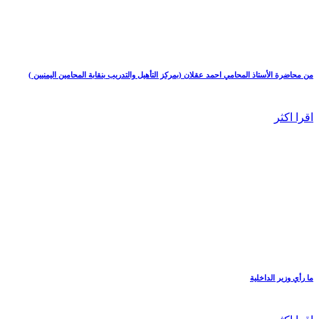
من محاضرة الأستاذ المحامي احمد عقلان (بمركز التأهيل والتدريب بنقابة المحامين اليمنيين )
اقرا اكثر
ما رأي وزير الداخلية