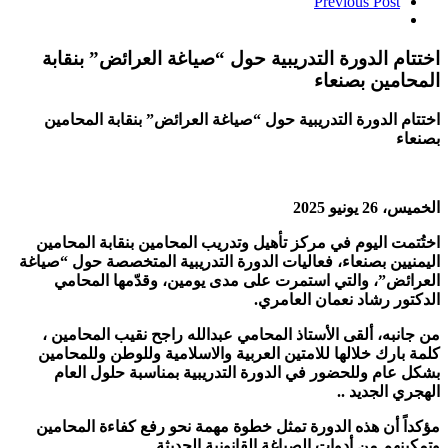
Previous Post
اختتام الدورة التدريبية حول “صياغة العرائض” بنقابة
المحامين بصنعاء
اختتام الدورة التدريبية حول “صياغة العرائض” بنقابة المحامين
بصنعاء
الخميس، 26 يونيو 2025
اختُتمت اليوم في مركز تأهيل وتدريب المحامين بنقابة المحامين
اليمنيين بصنعاء، فعاليات الدورة التدريبية المتخصصة حول “صياغة
العرائض”، والتي استمرت على مدى يومين، وقدّمها المحامي
الدكتور رشاد نعمان العامري.
من جانبه، ألقى الأستاذ المحامي عبدالله راجح نقيب المحامين ،
كلمة بارك خلالها للامتين العربية والاسلامية وللوطن وللمحامين
بشكل عام وللحضور في الدورة التدريبية بمناسبة حلول العام
الهجري الجديد ..
مؤكداً أن هذه الدورة تمثل خطوة مهمة نحو رفع كفاءة المحامين
وتمكينهم من أدوات الصياغة القانونية الحديثة.