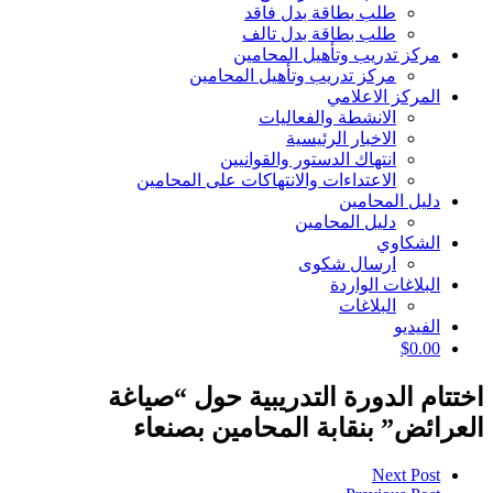
طلب بطاقة بدل فاقد
طلب بطاقة بدل تالف
مركز تدريب وتأهيل المحامين
مركز تدريب وتأهيل المحامين
المركز الاعلامي
الانشطة والفعاليات
الاخبار الرئيسية
انتهاك الدستور والقوانيين
الاعتداءات والانتهاكات على المحامين
دليل المحامين
دليل المحامين
الشكاوي
ارسال شكوى
البلاغات الواردة
البلاغات
الفيديو
$
0.00
اختتام الدورة التدريبية حول “صياغة
العرائض” بنقابة المحامين بصنعاء
Next Post