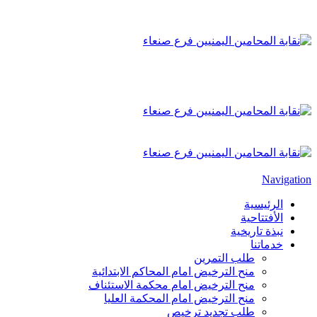
Navigation
الرئيسية
الأفتتاحية
نبذة تاريخية
خدماتنا
طلب التمرين
منح الترخيض امام المحاكم الابتدائية
منح الترخيض امام محكمة الاستئناف
منح الترخيض امام المحكمة العليا
طلب تجديد ترخيص