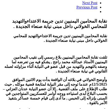
Next Post
Previous Post
نقابة المحامين اليمنيين تدين جريمة الاعتداءوالتهديد
للمحامي الخولاني داخل مبنى نيابة صنعاء الجديدة .
نقابة المحامين اليمنيين تدين جريمة الاعتداءوالتهديد للمحامي
الخولاني داخل مبنى نيابة صنعاء الجديدة .
تلقت نقابة المحامين اليمنيين بلاغ رسمي إلى نقيب المحامين
اليمنيين الأستاذ عبدالله محمد راجح , يشكو فيه من تعرضه لما
وصفه بالتهجم والتهديد من قبل عضو في النيابة أثناء مزاولته لعمله
القانوني في نيابة صنعاء الجديدة .
وأوضح الخولاني في بلاغه أن الواقعة بدأت يوم الاثنين الموافق
12/5/2025م عندما توجه إلى مقر النيابة لمتابعة قضية موكله , حيث
طلب الإطلاع على ملف القضية , إلا أن عضو النيابة عدنان العزاني –
بحسب البلاغ أبدى استياءه ووجه أوامر للعسكريين المتواجدين في
المبنى بإنزاله إلى الحبس , ما أدى إلى قيام خمسة عساكر بتنفيذ
الأمر بالقوة .