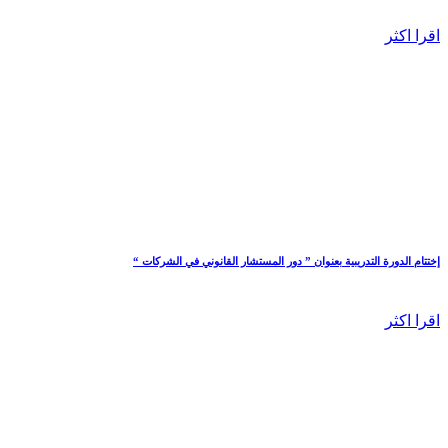
اقرا اكثر
إختتام الدورة التدريبية بعنوان ” دور المستشار القانوني في الشركات “
اقرا اكثر