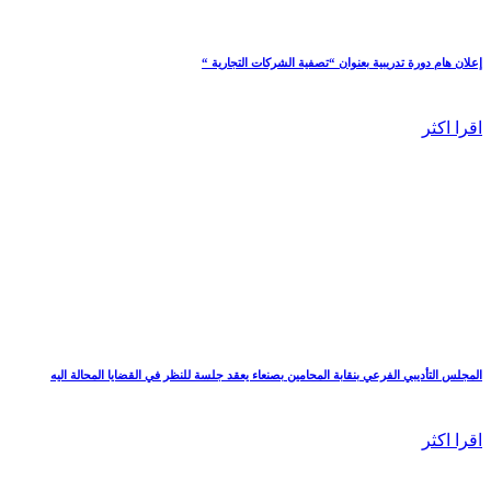
إعلان هام دورة تدريبية بعنوان “تصفية الشركات التجارية “
اقرا اكثر
المجلس التأديبي الفرعي بنقابة المحامين بصنعاء يعقد جلسة للنظر في القضايا المحالة اليه
اقرا اكثر