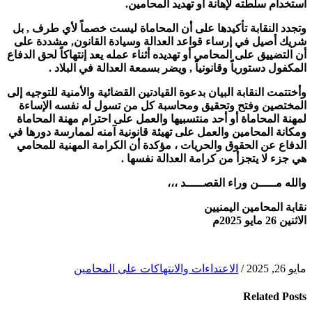
استخدام سلطته لإهانة أو تهديد المحامين.
وتجدد النقابة تأكيدها على أن المحاماة ليست خصماً لأي طرف , بل
شريك أصيل في إرساء قواعد العدالة وسيادة القانون, مشددة على
أن التضييق على المحامي أو تهديده أثناء عمله يعد إنتهاكاً لحق الدفاع
المكفول دستورياً وقانونياً , ويضر بسمعة العدالة في البلاد .
وأختتمت النقابة البيان بدعوة القيادتين القضائية والأمنية للتوجيه إلى
المختصين وفتح وتحقيق ومحاسبة كل من تسول له نفسه الإساءة
لمهنة المحاماة أو أحد منتسبيها والعمل على احترام مهنة المحاماة
ومكانة المحامين والعمل على تهيئة قانونية آمنه لممارسة دورها في
الدفاع عن الحقوق والحريات ، مؤكدة أن الكرامة المهنية للمحامي
هي جزء لا يتجزأ من كرامة العدالة نفسها .
والله مـــــن وراء القصـــــد ،،،
نقابة المحامين اليمنيين
الاثنين 26 مايو 2025م
مايو 26, 2025
/
الاعتداءات والانتهاكات على المحامين
Related
Posts