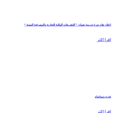
إعلان هام دورة تدريبية بعنوان ” التشريعات المالية التجارية والمصرفية اليمنية “
اقرا اكثر
تعزيه ومواساه
اقرا اكثر