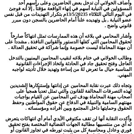
وأضاف الخولاني أن تدخل بعض الحاضرين وعلى رأسهم أحد
المسؤولين في النيابة أسهم في إنهاء الواقعة مؤقتاً , إلا أنه فوجئ
في اليوم التالي الثلاثاء 13/5/20235م بتكرار التهديدات من قبل نفس
عضو النيابة , بل وتهديده علناً أمام الحاضرين بالسجن دون مبرر
قانوني واضح .
وأشار المحامي في بلاغه أن هذه الممارسات تمثل انتهاكاً صارخاً
لحقوق المحامين التي كفلها الدستور والقوانين النافذة , مشدداً على
أن مهنة المحاماة ليست خصومة وإنما شراكة في تحقيق العدالة .
وطالب الخولاني في ختام بلاغه لنقيب المحامين اليمنيين بالتدخل
العاجل وفتح تحقيق جاد في الحادثة واتخاذ الإجراءات القانونية
المناسبة حيال ما تعرض لهُ من إساءة وتهديد خلال تأديته لواجبه
المهني.
وتجاه ذلك عبرت نقابة المحامين عن إدانتها وإستنكارها الشديدين
لهذه التصرفات المخالفة للقانون والتي تمثل تعدياً همجياً على
أصحاب مهنة المحاماة بهدف ثني المحامين عن القيام بواجبات
مهنتهم السامية والنبيلة في الدفاع عن حقوق المواطنين وحفظ
الحقوق وحمايتها داخل المجتمع وبين أفراده ومؤسساته .
وأكدت النقابة أنها لن تقف مكتوفي الأيدي أمام أي انتهاكات يتعرض
له أي من منتسبيها مطالبة الجهات القضائية المختصة بفتح تحقيق
فوري وعادل ومحاسبة كل من يثبت تورطه في تجاوز القانون أو