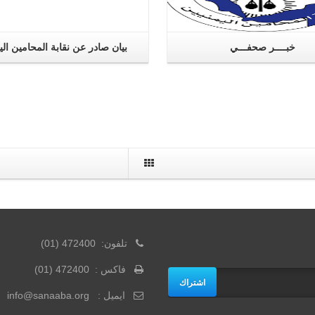
خبــــر صحفـــي
بيان صادر عن نقابة المحامين الي
تلفون: 472400 (01)
فاكس : 472400 (01)
اشتراك
ايميل : info@sanaaba.org