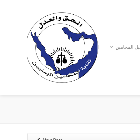
يل المحامين
الشكاوي