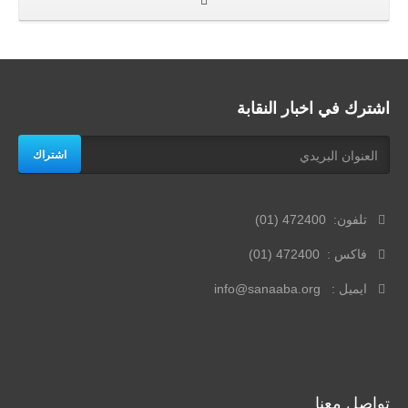
اشترك في اخبار النقابة
اشتراك
تلفون: 472400 (01)
فاكس : 472400 (01)
ايميل : info@sanaaba.org
تواصل معنا