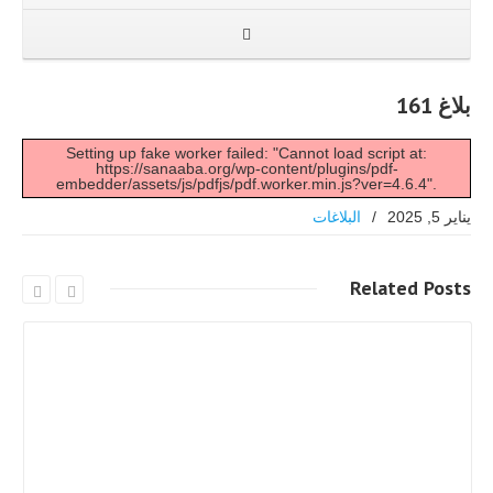
بلاغ 161
Setting up fake worker failed: "Cannot load script at:
https://sanaaba.org/wp-content/plugins/pdf-
embedder/assets/js/pdfjs/pdf.worker.min.js?ver=4.6.4".
يناير 5, 2025
/
البلاغات
Related
Posts
اقرا اكثر