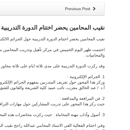
Previous Post
نقيب المحامين يحضر اختتام الدورة التدريبية
نقيب المحامين يحضر اختتام الدورة التدريبية حول الجرائم الالك
اختتمت ظهر اليوم الخميس في مركز تأهيل وتدريب المحامين بنقابة
والمحاميات .
وقد ركزت الدورة التدريبية على مدى ثلاثة ايام على ثلاثة محاور 
1. الجرائم الإلكترونية :
وركز هذا المحور حول تعريف المتدربين بمفهوم الجرائم الإلكتروني
أ.د. / عبد الخالق معزب، نائب عميد كلية الشريعة والقانون للشؤون
2. فن المرافعة والمدافعة :
حيث ركز هذا المحور على تدريب المشاركين حول مهارات الترافع 
3. أصول وآداب مهنة المحاماة : حيث ركزت محاضرات هذه المحور على القيم المهنية وآداب العمل في مجال المحاماة، وقدم محاضرات هذا المحور الأستاذ المحامي / أحمد عقلان الشيباني .
وفي اختتام الفعالية القى الاستاذ المحامي عبدالله راجح نقيب ال