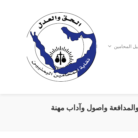
يل المحامين
الشكاوي
 والمدافعة واصول وآداب مهنة