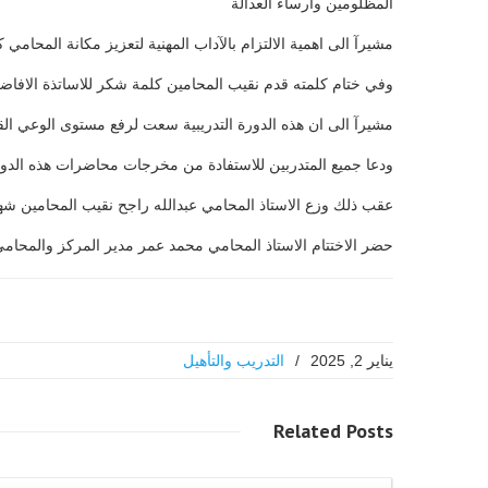
المظلومين وارساء العدالة
مشيرآ الى اهمية الالتزام بالآداب المهنية لتعزيز مكانة المحام
وفي ختام كلمته قدم نقيب المحامين كلمة شكر للاساتذة الافاضل ا
مشيرآ الى ان هذه الدورة التدريبية سعت لرفع مستوى الوعي الق
ودعا جميع المتدربين للاستفادة من مخرجات محاضرات هذه الدورة 
عقب ذلك وزع الاستاذ المحامي عبدالله راجح نقيب المحامين شهاد
حضر الاختتام الاستاذ المحامي محمد عمر مدير المركز والمحامي 
يناير 2, 2025
/
التدريب والتأهيل
Related
Posts