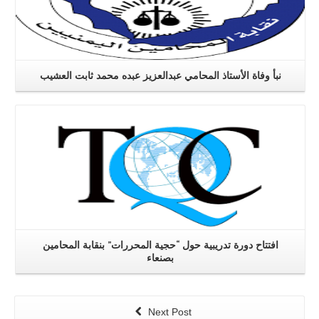
نبأ وفاة الأستاذ المحامي عبدالعزيز عبده محمد ثابت العشيب
اقرا اكثر
افتتاح دورة تدريبية حول “حجية المحررات” بنقابة المحامين
بصنعاء
Next Post