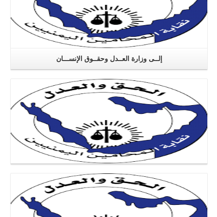
إلــى وزارة العــدل وحقــوق الإنســـان
اقرا اكثر
اقرا اكثر