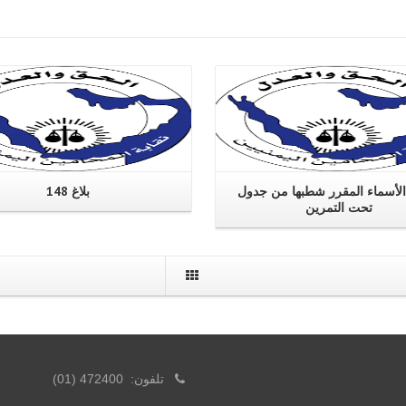
اقرا اكثر
اقرا اكثر
أسماء المقرر شطبها من جدول
بلاغ 148
تحت التمرين
تلفون: 472400 (01)