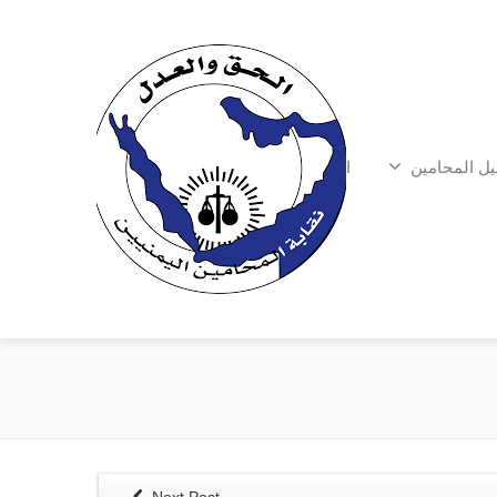
يل المحامين
الشكاوي