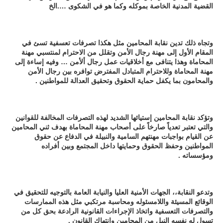
القضية المدنية الخاصة بموكله وكما هو في الشكوى ….الخ
وتجاه ذلك تدين نقابة المحامين مثل هكذا تصرفات تعسفية تسئ في
المقام الأول إلى مهنة رجال الأمن وتقلل من الاحترام لمنتسبي مهنة
المحاماة وهذا يتنافى مع أخلاقيات عمل رجال ألأمن … وفيه إساءة إلى
مهنة المحاماة وللاحترام المتبادل المفترض توافره بين رجال الأمن
والمحامون بما يكفل حماية الحقوق وتحقيق العدالة للمواطنين .
وتؤكد نقابة المحامين إستيائها الشديد لهذه التصرفات المخالفة للقوانين
والتي تعتبر تعدياً صارخاً على أصحاب مهنة المحاماة بهدف ثني المحامين
عن القيام بواجبات مهنتهم السامية والنبيلة في الدفاع عن حقوق
المواطنين وحفظ الحقوق وحمايتها داخل المجتمع وبين أفراده
ومؤسساته .
وتدعو النقابة،، الجهات الأمنية العليا والنيابة العامة بالتوجيه للتحقيق في
الوقائع المسيئة واللامسئوله ومحاسبة مرتكبي مثل هذه الممارسات
والتصرفات التعسفية واتخاذ الإجراءات القانونية الرادعة بحق كل من
تسول له نفسه النيل من المحامين وإنتهاك القانون .