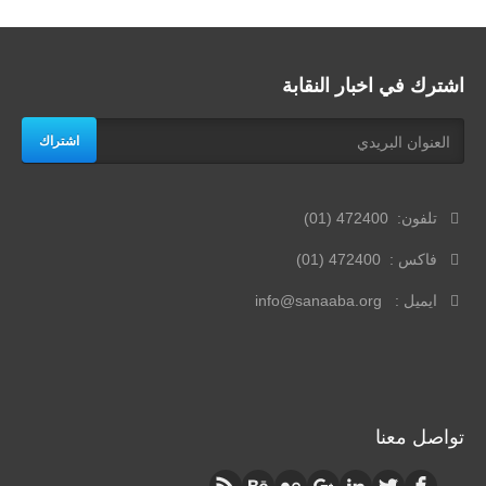
اشترك في اخبار النقابة
اشتراك
تلفون: 472400 (01)
فاكس : 472400 (01)
ايميل : info@sanaaba.org
تواصل معنا