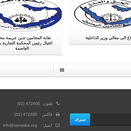
اغ الى معالي وزير الداخلية
نقابة المحامين تدين جريمة محا
اغتيال رئيس المحكمة التجارية بأ
العاصمة
تلفون: 472400 (01)
فاكس : 472400 (01)
اشتراك
ايميل : info@sanaaba.org