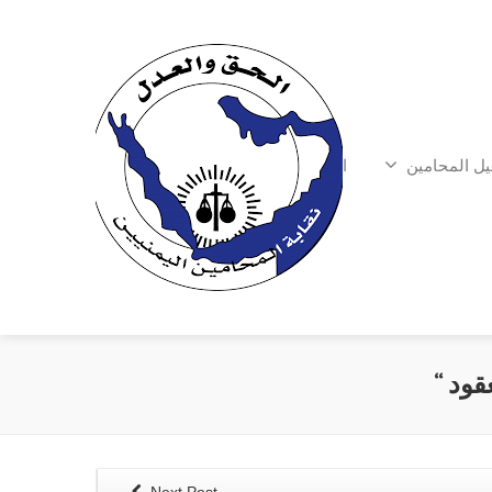
يل المحامين
الشكاوي
قود “