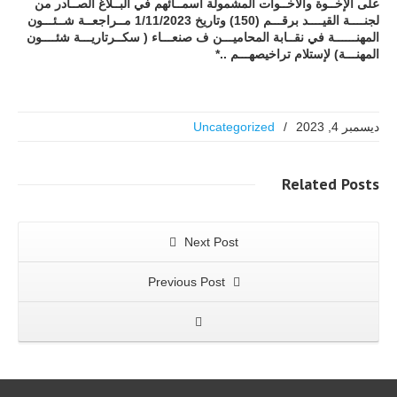
على الإخــوة والأخــوات المشمولة أسمــائهم في البــلاغ الصــادر من
لجنــــة القيــــد برقـــم (150) وتاريخ 1/11/2023 مــراجعــة شــئـــون
المهنــــــة في نقــابة المحاميـــن ف صنعـــاء ( سكــرتاريـــة شئــــون
المهنـــة) لإستلام تراخيصهـــم ..*
ديسمبر 4, 2023
/
Uncategorized
Related
Posts
Next Post
Previous Post