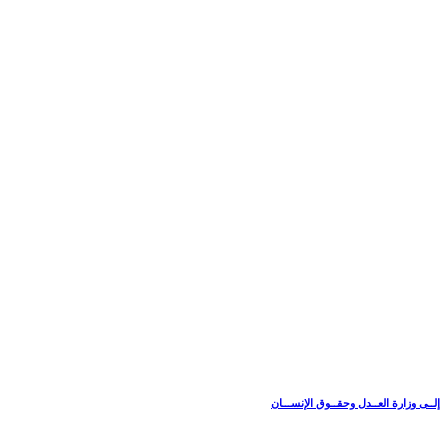
إلــى وزارة العــدل وحقــوق الإنســـان