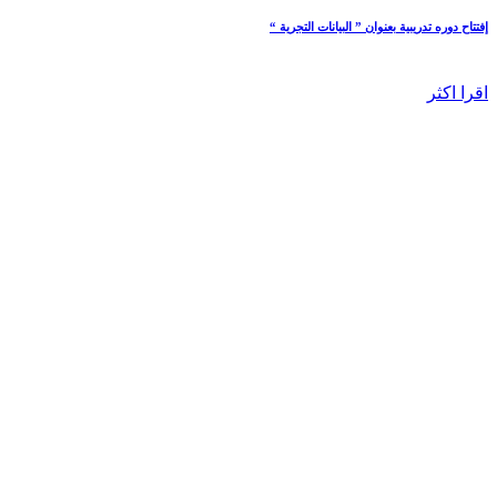
إفتتاح دوره تدريبية بعنوان ” البيانات التجرية “
اقرا اكثر