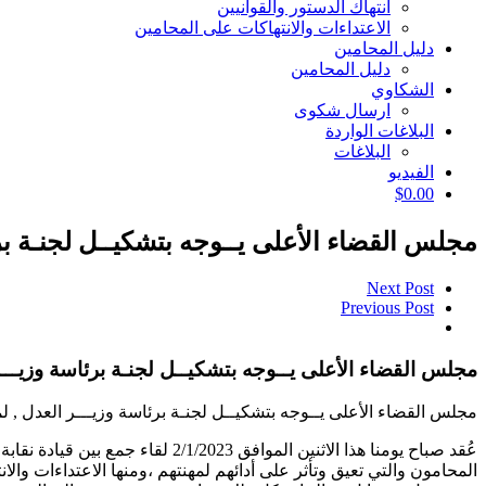
انتهاك الدستور والقوانيين
الاعتداءات والانتهاكات على المحامين
دليل المحامين
دليل المحامين
الشكاوي
ارسال شكوى
البلاغات الواردة
البلاغات
الفيديو
$
0.00
مجلس القضاء الأعلى يــوجه بتشكيــل لجنـة بر
Next Post
Previous Post
مجلس القضاء الأعلى يــوجه بتشكيــل لجنـة برئاسة وزيـــ
مجلس القضاء الأعلى يــوجه بتشكيــل لجنـة برئاسة وزيـــر العدل , 
عُقد صباح يومنا هذا الاثنين ال
المحامون والتي تعيق وتأثر على أدائهم لمهنتهم ،ومنها الاعتداءات وال