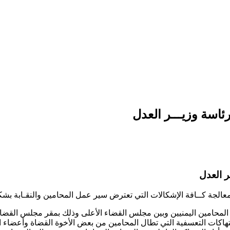
ئاسة وزيـــر العدل
ر العدل
لمعالجة كــافة الإشكالات التي تعترض سير عمل المحامين والنقـابة بش
موافق 2/1/2023 لقاء جمع بين قيادة نقابة المحامين اليمنيين وبين مجلس القضاء الأعلى وذ
انتهاكات التعسفية التي تطال المحامين من بعض الأخوة القضاة وأعضاء ال