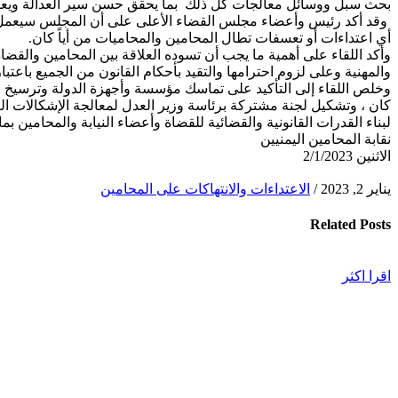
بحث سبل ووسائل معالجات كل ذلك بما يحقق حسن سير العدالة ويعزز أدا
وقد أكد رئيس وأعضاء مجلس القضاء الأعلى على أن المجلس سيعمل على
أي اعتداءات أو تعسفات تطال المحامين والمحاميات من أياً كان.
وأكد اللقاء على أهمية ما يجب أن تسوده العلاقة بين المحامين والقضا
والمهنية وعلى لزوم احترامها والتقيد بأحكام القانون من الجميع باعتبا
وخلص اللقاء إلى التأكيد على تماسك مؤسسة وأجهزة الدولة وترسيخ الع
كان ، وتشكيل لجنة مشتركة برئاسة وزير العدل لمعالجة الإشكالات الت
لبناء القدرات القانونية والقضائية للقضاة وأعضاء النيابة والمحامين بما 
نقابة المحامين اليمنيين
الاثنين 2/1/2023
يناير 2, 2023
/
الاعتداءات والانتهاكات على المحامين
Related
Posts
اقرا اكثر